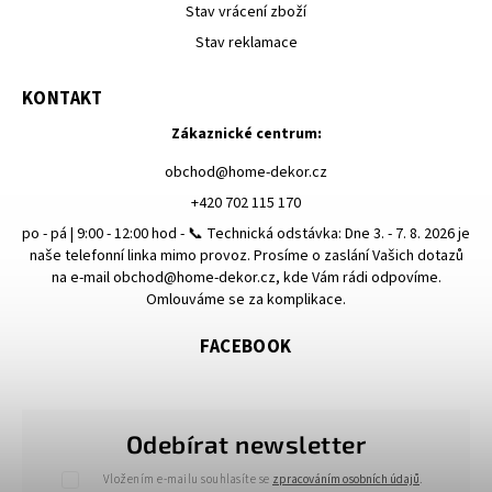
Stav vrácení zboží
Stav reklamace
KONTAKT
Zákaznické centrum:
obchod
@
home-dekor.cz
+420 702 115 170
po - pá | 9:00 - 12:00 hod - 📞 Technická odstávka: Dne 3. - 7. 8. 2026 je
naše telefonní linka mimo provoz. Prosíme o zaslání Vašich dotazů
na e-mail obchod@home-dekor.cz, kde Vám rádi odpovíme.
Omlouváme se za komplikace.
FACEBOOK
Odebírat newsletter
Vložením e-mailu souhlasíte se
zpracováním osobních údajů
.