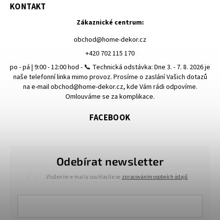
KONTAKT
Zákaznické centrum:
obchod
@
home-dekor.cz
+420 702 115 170
po - pá | 9:00 - 12:00 hod - 📞 Technická odstávka: Dne 3. - 7. 8. 2026 je
naše telefonní linka mimo provoz. Prosíme o zaslání Vašich dotazů
na e-mail obchod@home-dekor.cz, kde Vám rádi odpovíme.
Omlouváme se za komplikace.
FACEBOOK
Odebírat newsletter
Vložením e-mailu souhlasíte se
zpracováním osobních údajů
.