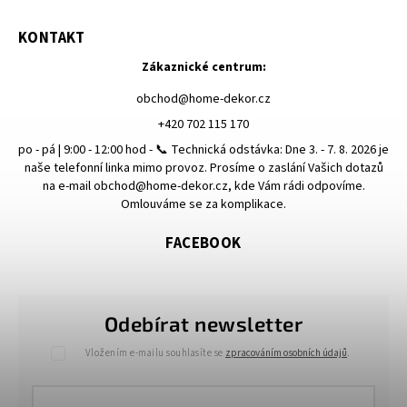
KONTAKT
Zákaznické centrum:
obchod
@
home-dekor.cz
+420 702 115 170
po - pá | 9:00 - 12:00 hod - 📞 Technická odstávka: Dne 3. - 7. 8. 2026 je
naše telefonní linka mimo provoz. Prosíme o zaslání Vašich dotazů
na e-mail obchod@home-dekor.cz, kde Vám rádi odpovíme.
Omlouváme se za komplikace.
FACEBOOK
Odebírat newsletter
Vložením e-mailu souhlasíte se
zpracováním osobních údajů
.