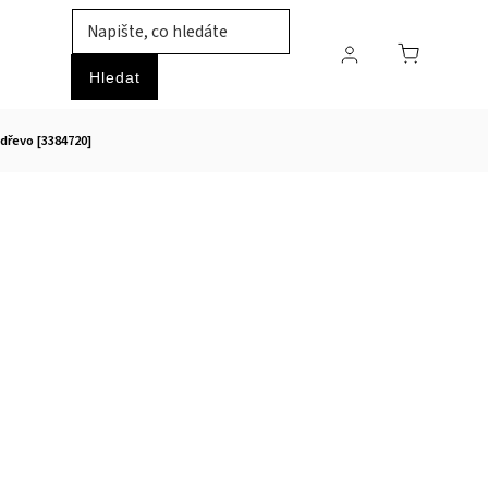
TIL
ZVÍŘATA
PRŮMYSLOVÉ ZBOŽÍ
HOBBY
Hledat
dřevo [3384720]