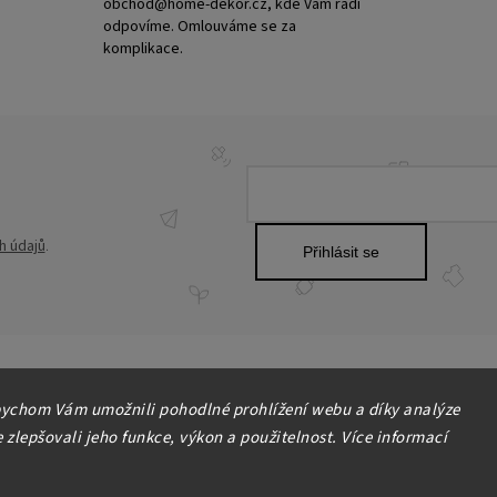
obchod@home-dekor.cz, kde Vám rádi
odpovíme. Omlouváme se za
komplikace.
h údajů
.
Přihlásit se
ychom Vám umožnili pohodlné prohlížení webu a díky analýze
zlepšovali jeho funkce, výkon a použitelnost. Více informací
Copyright 2026
HOME-DEKOR.cz
. Všechna práva vyhrazena.
Upravit nastavení cookies