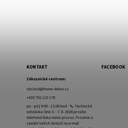
KONTAKT
FACEBOOK
Zákaznické centrum:
obchod
@
home-dekor.cz
+420 702 115 170
po - pá | 9:00 - 12:00 hod - 📞 Technická
odstávka: Dne 3. - 7. 8. 2026 je naše
telefonní linka mimo provoz. Prosíme o
zaslání Vašich dotazů na e-mail