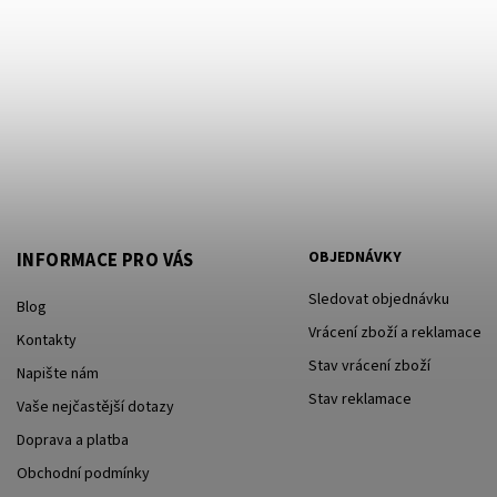
OBJEDNÁVKY
INFORMACE PRO VÁS
Sledovat objednávku
Blog
Vrácení zboží a reklamace
Kontakty
Stav vrácení zboží
Napište nám
Stav reklamace
Vaše nejčastější dotazy
Doprava a platba
Obchodní podmínky