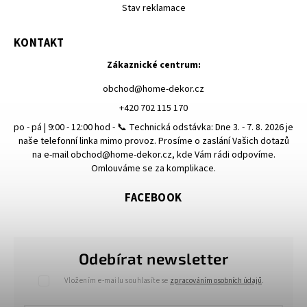
Stav reklamace
KONTAKT
Zákaznické centrum:
obchod
@
home-dekor.cz
+420 702 115 170
po - pá | 9:00 - 12:00 hod - 📞 Technická odstávka: Dne 3. - 7. 8. 2026 je
naše telefonní linka mimo provoz. Prosíme o zaslání Vašich dotazů
na e-mail obchod@home-dekor.cz, kde Vám rádi odpovíme.
Omlouváme se za komplikace.
FACEBOOK
Odebírat newsletter
Vložením e-mailu souhlasíte se
zpracováním osobních údajů
.