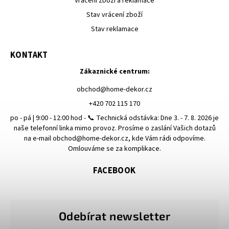
Vrácení zboží a reklamace
Stav vrácení zboží
Stav reklamace
KONTAKT
Zákaznické centrum:
obchod
@
home-dekor.cz
+420 702 115 170
po - pá | 9:00 - 12:00 hod - 📞 Technická odstávka: Dne 3. - 7. 8. 2026 je
naše telefonní linka mimo provoz. Prosíme o zaslání Vašich dotazů
na e-mail obchod@home-dekor.cz, kde Vám rádi odpovíme.
Omlouváme se za komplikace.
FACEBOOK
Odebírat newsletter