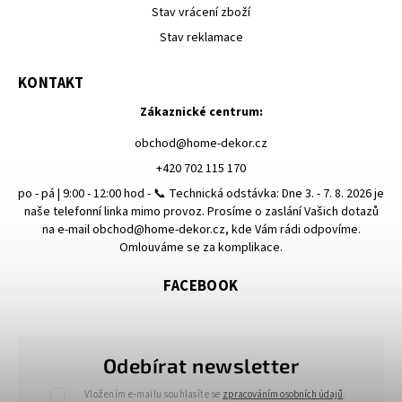
Stav vrácení zboží
Stav reklamace
KONTAKT
Zákaznické centrum:
obchod
@
home-dekor.cz
+420 702 115 170
po - pá | 9:00 - 12:00 hod - 📞 Technická odstávka: Dne 3. - 7. 8. 2026 je
naše telefonní linka mimo provoz. Prosíme o zaslání Vašich dotazů
na e-mail obchod@home-dekor.cz, kde Vám rádi odpovíme.
Omlouváme se za komplikace.
FACEBOOK
Odebírat newsletter
Vložením e-mailu souhlasíte se
zpracováním osobních údajů
.