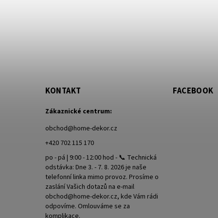
KONTAKT
FACEBOOK
Zákaznické centrum:
obchod
@
home-dekor.cz
+420 702 115 170
po - pá | 9:00 - 12:00 hod - 📞 Technická
odstávka: Dne 3. - 7. 8. 2026 je naše
telefonní linka mimo provoz. Prosíme o
zaslání Vašich dotazů na e-mail
obchod@home-dekor.cz, kde Vám rádi
odpovíme. Omlouváme se za
komplikace.