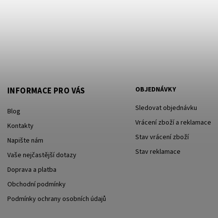
OBJEDNÁVKY
INFORMACE PRO VÁS
Sledovat objednávku
Blog
Vrácení zboží a reklamace
Kontakty
Stav vrácení zboží
Napište nám
Stav reklamace
Vaše nejčastější dotazy
Doprava a platba
Obchodní podmínky
Podmínky ochrany osobních údajů