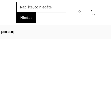
TIL
ZVÍŘATA
PRŮMYSLOVÉ ZBOŽÍ
HOBBY
Hledat
 [3385398]