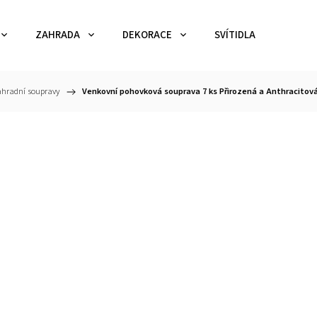
ZAHRADA
DEKORACE
SVÍTIDLA
TEX
hradní soupravy
/
Venkovní pohovková souprava 7 ks Přirozená a Anthracitová