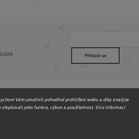
h údajů
.
Přihlásit se
ychom Vám umožnili pohodlné prohlížení webu a díky analýze
zlepšovali jeho funkce, výkon a použitelnost. Více informací
Copyright 2026
HOME-DEKOR.cz
. Všechna práva vyhrazena.
Upravit nastavení cookies
Grafický návrh vytvořil a nakódoval
Shoptak.cz