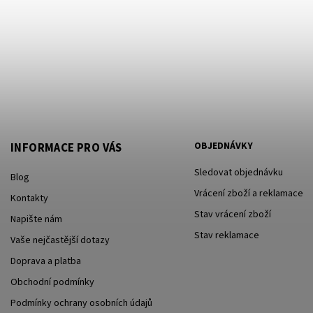
OBJEDNÁVKY
INFORMACE PRO VÁS
Sledovat objednávku
Blog
Vrácení zboží a reklamace
Kontakty
Stav vrácení zboží
Napište nám
Stav reklamace
Vaše nejčastější dotazy
Doprava a platba
Obchodní podmínky
Podmínky ochrany osobních údajů