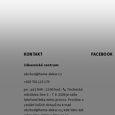
KONTAKT
FACEBOOK
Zákaznické centrum:
obchod
@
home-dekor.cz
+420 702 115 170
po - pá | 9:00 - 12:00 hod - 📞 Technická
odstávka: Dne 3. - 7. 8. 2026 je naše
telefonní linka mimo provoz. Prosíme o
zaslání Vašich dotazů na e-mail
obchod@home-dekor.cz, kde Vám rádi