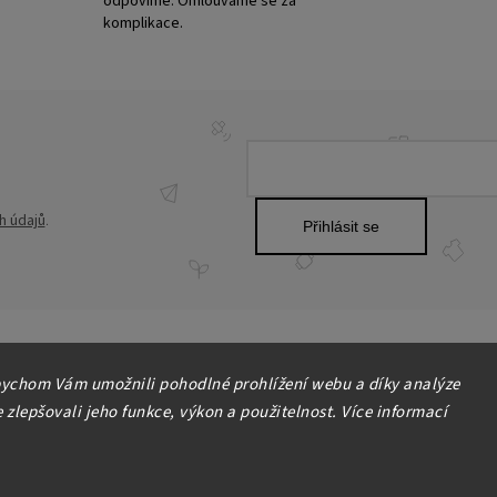
odpovíme. Omlouváme se za
komplikace.
h údajů
.
Přihlásit se
ychom Vám umožnili pohodlné prohlížení webu a díky analýze
zlepšovali jeho funkce, výkon a použitelnost. Více informací
Copyright 2026
HOME-DEKOR.cz
. Všechna práva vyhrazena.
Upravit nastavení cookies
Grafický návrh vytvořil a nakódoval
Shoptak.cz