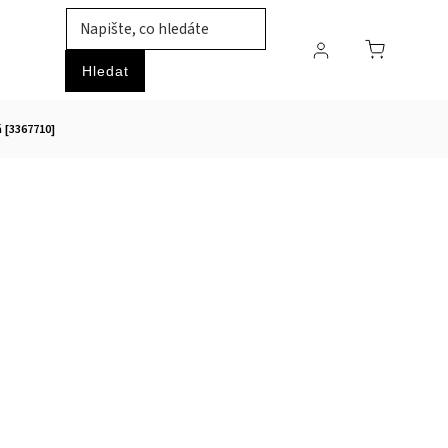
TIL
ZVÍŘATA
PRŮMYSLOVÉ ZBOŽÍ
HOBBY
Hledat
 [3367710]