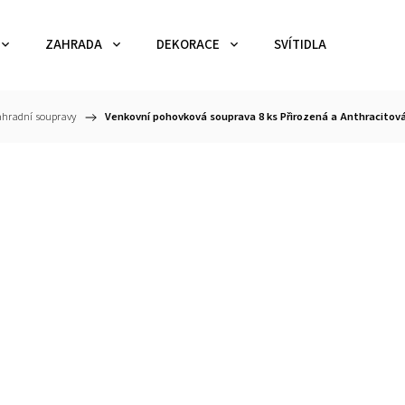
ZAHRADA
DEKORACE
SVÍTIDLA
TEX
hradní soupravy
/
Venkovní pohovková souprava 8 ks Přirozená a Anthracitová