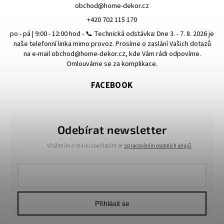
obchod
@
home-dekor.cz
+420 702 115 170
po - pá | 9:00 - 12:00 hod - 📞 Technická odstávka: Dne 3. - 7. 8. 2026 je
naše telefonní linka mimo provoz. Prosíme o zaslání Vašich dotazů
na e-mail obchod@home-dekor.cz, kde Vám rádi odpovíme.
Omlouváme se za komplikace.
FACEBOOK
Odebírat newsletter
Vložením e-mailu souhlasíte se
zpracováním osobních údajů
.
Přihlásit se