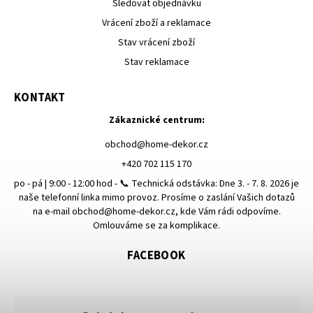
Sledovat objednávku
Vrácení zboží a reklamace
Stav vrácení zboží
Stav reklamace
KONTAKT
Zákaznické centrum:
obchod
@
home-dekor.cz
+420 702 115 170
po - pá | 9:00 - 12:00 hod - 📞 Technická odstávka: Dne 3. - 7. 8. 2026 je
naše telefonní linka mimo provoz. Prosíme o zaslání Vašich dotazů
na e-mail obchod@home-dekor.cz, kde Vám rádi odpovíme.
Omlouváme se za komplikace.
FACEBOOK