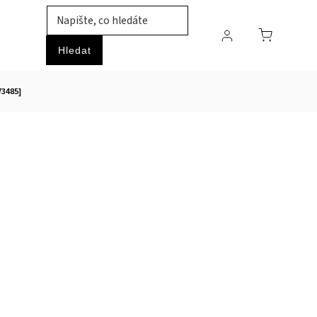
TIL
ZVÍŘATA
PRŮMYSLOVÉ ZBOŽÍ
HOBBY
Hledat
73485]