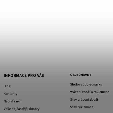
OBJEDNÁVKY
INFORMACE PRO VÁS
Sledovat objednávku
Blog
Vrácení zboží a reklamace
Kontakty
Stav vrácení zboží
Napište nám
Stav reklamace
Vaše nejčastější dotazy