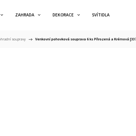
ZAHRADA
DEKORACE
SVÍTIDLA
TEX
hradní soupravy
/
Venkovní pohovková souprava 6 ks Přirozená a Krémová [33