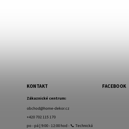
KONTAKT
FACEBOOK
Zákaznické centrum:
obchod
@
home-dekor.cz
+420 702 115 170
po - pá | 9:00 - 12:00 hod - 📞 Technická