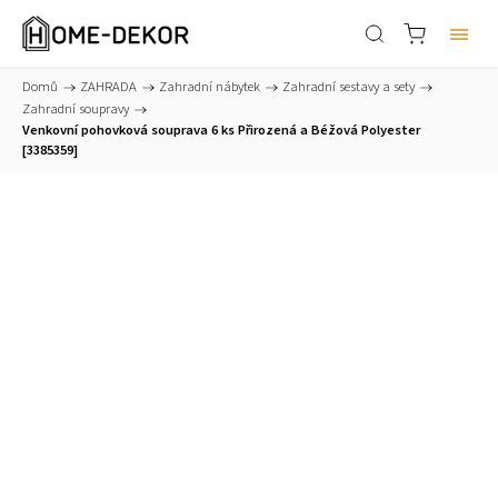
Domů
/
ZAHRADA
/
Zahradní nábytek
/
Zahradní sestavy a sety
/
Zahradní soupravy
/
Venkovní pohovková souprava 6 ks Přirozená a Béžová Polyester
[3385359]