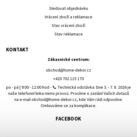
Sledovat objednávku
Vrácení zboží a reklamace
Stav vrácení zboží
Stav reklamace
KONTAKT
Zákaznické centrum:
obchod
@
home-dekor.cz
+420 702 115 170
po - pá | 9:00 - 12:00 hod - 📞 Technická odstávka: Dne 3. - 7. 8. 2026 je
naše telefonní linka mimo provoz. Prosíme o zaslání Vašich dotazů
na e-mail obchod@home-dekor.cz, kde Vám rádi odpovíme.
Omlouváme se za komplikace.
FACEBOOK