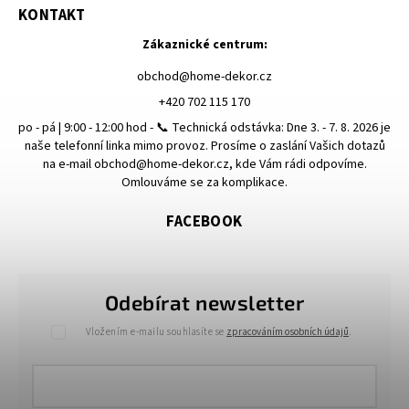
KONTAKT
Zákaznické centrum:
obchod
@
home-dekor.cz
+420 702 115 170
po - pá | 9:00 - 12:00 hod - 📞 Technická odstávka: Dne 3. - 7. 8. 2026 je
naše telefonní linka mimo provoz. Prosíme o zaslání Vašich dotazů
na e-mail obchod@home-dekor.cz, kde Vám rádi odpovíme.
Omlouváme se za komplikace.
FACEBOOK
Odebírat newsletter
Vložením e-mailu souhlasíte se
zpracováním osobních údajů
.