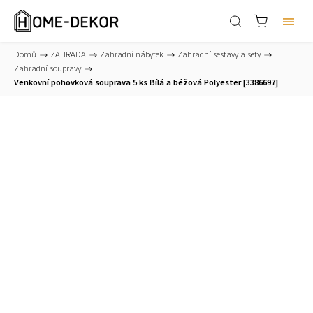
Domů
/
ZAHRADA
/
Zahradní nábytek
/
Zahradní sestavy a sety
/
Zahradní soupravy
/
Venkovní pohovková souprava 5 ks Bílá a béžová Polyester [3386697]