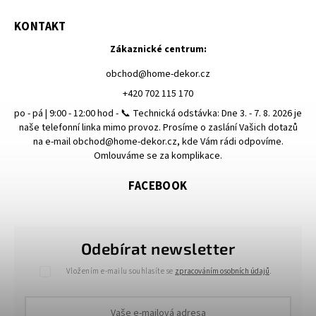
KONTAKT
Zákaznické centrum:
obchod
@
home-dekor.cz
+420 702 115 170
po - pá | 9:00 - 12:00 hod - 📞 Technická odstávka: Dne 3. - 7. 8. 2026 je
naše telefonní linka mimo provoz. Prosíme o zaslání Vašich dotazů
na e-mail obchod@home-dekor.cz, kde Vám rádi odpovíme.
Omlouváme se za komplikace.
FACEBOOK
Odebírat newsletter
Vložením e-mailu souhlasíte se
zpracováním osobních údajů
.