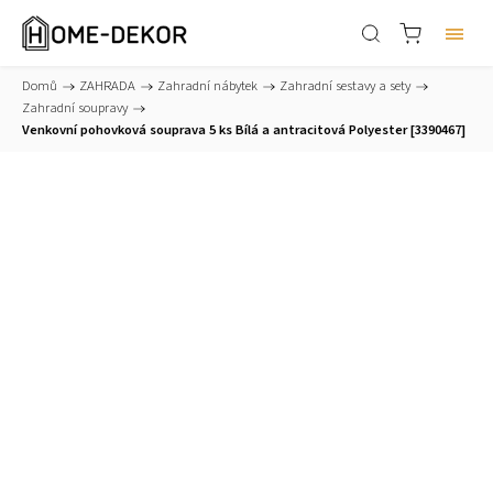
Domů
/
ZAHRADA
/
Zahradní nábytek
/
Zahradní sestavy a sety
/
Zahradní soupravy
/
Venkovní pohovková souprava 5 ks Bílá a antracitová Polyester [3390467]