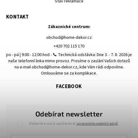
Stav reklamace
KONTAKT
Zákaznické centrum:
obchod
@
home-dekor.cz
+420 702 115 170
po - pá | 9:00 - 12:00 hod - 📞 Technická odstávka: Dne 3. - 7. 8. 2026 je
naše telefonní linka mimo provoz. Prosíme o zaslání Vašich dotazů
na e-mail obchod@home-dekor.cz, kde Vám rádi odpovíme.
Omlouváme se za komplikace.
FACEBOOK
Odebírat newsletter
Vložením e-mailu souhlasíte se
zpracováním osobních údajů
.