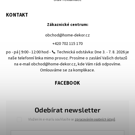
KONTAKT
Zákaznické centrum:
obchod
@
home-dekor.cz
+420 702 115 170
po - pá | 9:00 - 12:00 hod - 📞 Technická odstávka: Dne 3. - 7. 8. 2026 je
naše telefonní linka mimo provoz. Prosíme o zaslání Vašich dotazů
na e-mail obchod@home-dekor.cz, kde Vám rádi odpovíme.
Omlouváme se za komplikace.
FACEBOOK
Odebírat newsletter
Vložením e-mailu souhlasíte se
zpracováním osobních údajů
.