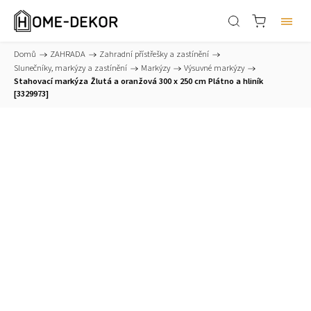
Domů
/
ZAHRADA
/
Zahradní přístřešky a zastínění
/
Slunečníky, markýzy a zastínění
/
Markýzy
/
Výsuvné markýzy
/
Stahovací markýza Žlutá a oranžová 300 x 250 cm Plátno a hliník
[3329973]