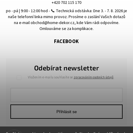
+420 702 115 170
po - pá | 9:00 - 12:00 hod - 📞 Technická odstávka: Dne 3. - 7. 8. 2026 je
naše telefonní linka mimo provoz. Prosíme o zaslání Vašich dotazů
na e-mail obchod@home-dekor.cz, kde Vám rádi odpovíme.
Omlouváme se za komplikace.
FACEBOOK
Odebírat newsletter
Vložením e-mailu souhlasíte se
zpracováním osobních údajů
.
Přihlásit se