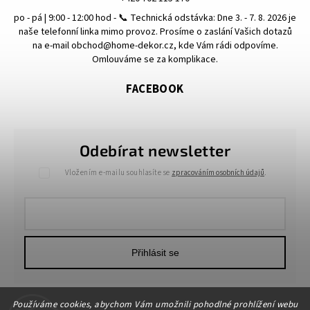
po - pá | 9:00 - 12:00 hod - 📞 Technická odstávka: Dne 3. - 7. 8. 2026 je
naše telefonní linka mimo provoz. Prosíme o zaslání Vašich dotazů
na e-mail obchod@home-dekor.cz, kde Vám rádi odpovíme.
Omlouváme se za komplikace.
FACEBOOK
Odebírat newsletter
Vložením e-mailu souhlasíte se
zpracováním osobních údajů
.
Přihlásit se
Používáme cookies, abychom Vám umožnili pohodlné prohlížení webu