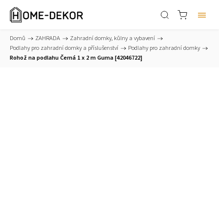
Domů
/
ZAHRADA
/
Zahradní domky, kůlny a vybavení
/
Podlahy pro zahradní domky a příslušenství
/
Podlahy pro zahradní domky
/
Rohož na podlahu Černá 1 x 2 m Guma [42046722]