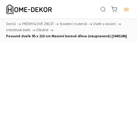
Domů
/
PRŮMYSLOVÉ ZBOŽÍ
/
Stavební materiál
/
Dveře a kování
/
Interiérové dveře
/
Dřevěné
/
Posuvné dveře 95 x 210 cm Masivní borové dřevo (neupravené) [3445186]