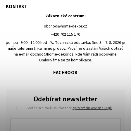
KONTAKT
Zákaznické centrum:
obchod
@
home-dekor.cz
+420 702 115 170
po - pá | 9:00 - 12:00 hod - 📞 Technická odstávka: Dne 3. - 7. 8. 2026 je
naše telefonní linka mimo provoz. Prosíme o zaslání Vašich dotazů
na e-mail obchod@home-dekor.cz, kde Vám rádi odpovíme.
Omlouváme se za komplikace.
FACEBOOK
Odebírat newsletter
Vložením e-mailu souhlasíte se
zpracováním osobních údajů
.