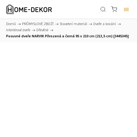
Domů
/
PRŮMYSLOVÉ ZBOŽÍ
/
Stavební materiál
/
Dveře a kování
/
Interiérové dveře
/
Dřevěné
/
Posuvné dveře NARVIK Přirozená a černá 95 x 210 cm (213,5 cm) [3445345]