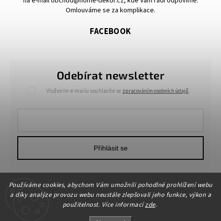
na e-mail obchod@home-dekor.cz, kde Vám rádi odpovíme.
Omlouváme se za komplikace.
FACEBOOK
Odebírat newsletter
Vložením e-mailu souhlasíte se
zpracováním osobních údajů
.
Přihlásit se
Používáme cookies, abychom Vám umožnili pohodlné prohlížení webu
a díky analýze provozu webu neustále zlepšovali jeho funkce, výkon a
použitelnost. Více informací
zde
.