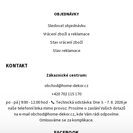
OBJEDNÁVKY
Sledovat objednávku
Vrácení zboží a reklamace
Stav vrácení zboží
Stav reklamace
KONTAKT
Zákaznické centrum:
obchod
@
home-dekor.cz
+420 702 115 170
po - pá | 9:00 - 12:00 hod - 📞 Technická odstávka: Dne 3. - 7. 8. 2026 je
naše telefonní linka mimo provoz. Prosíme o zaslání Vašich dotazů
na e-mail obchod@home-dekor.cz, kde Vám rádi odpovíme.
Omlouváme se za komplikace.
FACEBOOK