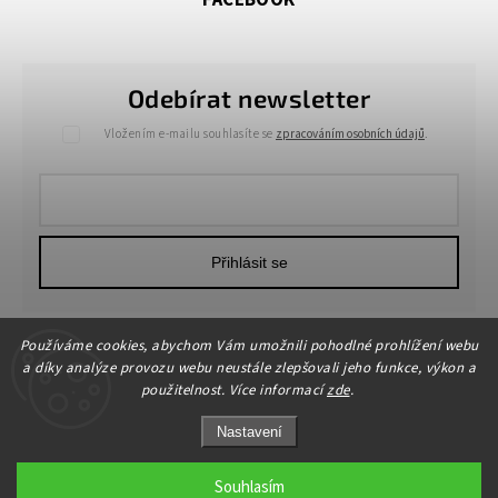
Odebírat newsletter
Vložením e-mailu souhlasíte se
zpracováním osobních údajů
.
Přihlásit se
Používáme cookies, abychom Vám umožnili pohodlné prohlížení webu
a díky analýze provozu webu neustále zlepšovali jeho funkce, výkon a
použitelnost. Více informací
zde
.
Nastavení
Copyright 2026
HOME-DEKOR.cz
. Všechna práva vyhrazena.
Upravit nastavení cookies
Souhlasím