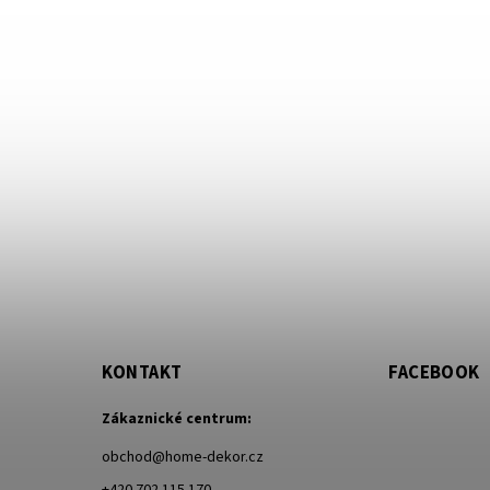
KONTAKT
FACEBOOK
Zákaznické centrum:
obchod
@
home-dekor.cz