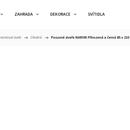
ZAHRADA
DEKORACE
SVÍTIDLA
TEX
nteriérové dveře
/
Dřevěné
/
Posuvné dveře NARVIK Přirozená a černá 85 x 210 