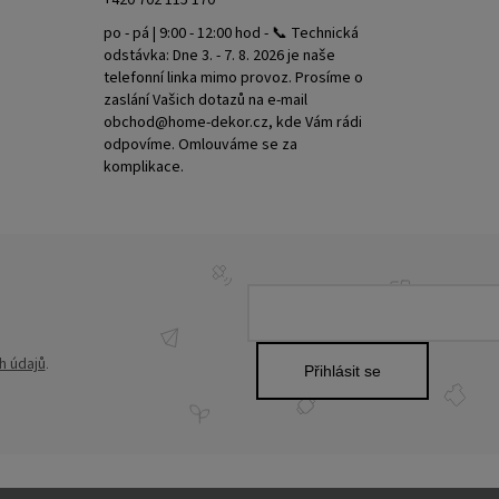
+420 702 115 170
po - pá | 9:00 - 12:00 hod - 📞 Technická
odstávka: Dne 3. - 7. 8. 2026 je naše
telefonní linka mimo provoz. Prosíme o
zaslání Vašich dotazů na e-mail
obchod@home-dekor.cz, kde Vám rádi
odpovíme. Omlouváme se za
komplikace.
h údajů
.
Přihlásit se