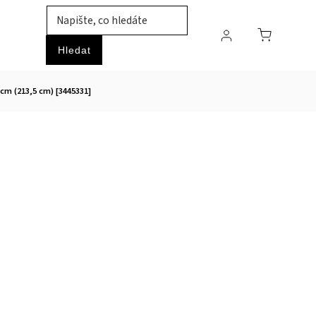
TIL
ZVÍŘATA
PRŮMYSLOVÉ ZBOŽÍ
HOBBY
Hledat
cm (213,5 cm) [3445331]