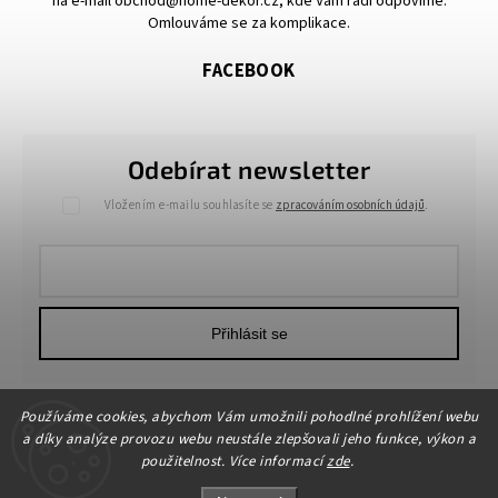
na e-mail obchod@home-dekor.cz, kde Vám rádi odpovíme.
Omlouváme se za komplikace.
FACEBOOK
Odebírat newsletter
Vložením e-mailu souhlasíte se
zpracováním osobních údajů
.
Přihlásit se
Používáme cookies, abychom Vám umožnili pohodlné prohlížení webu
a díky analýze provozu webu neustále zlepšovali jeho funkce, výkon a
použitelnost. Více informací
zde
.