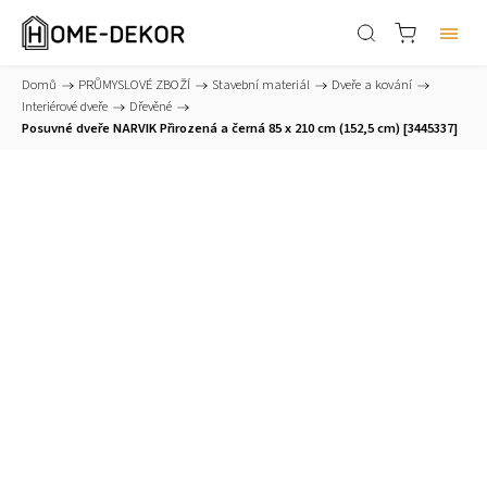
Domů
/
PRŮMYSLOVÉ ZBOŽÍ
/
Stavební materiál
/
Dveře a kování
/
Interiérové dveře
/
Dřevěné
/
Posuvné dveře NARVIK Přirozená a černá 85 x 210 cm (152,5 cm) [3445337]