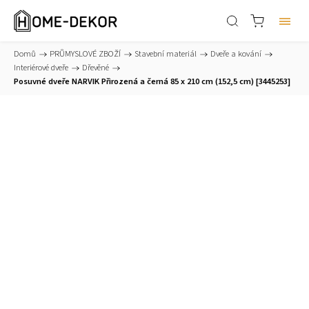
Domů
/
PRŮMYSLOVÉ ZBOŽÍ
/
Stavební materiál
/
Dveře a kování
/
Interiérové dveře
/
Dřevěné
/
Posuvné dveře NARVIK Přirozená a černá 85 x 210 cm (152,5 cm) [3445253]