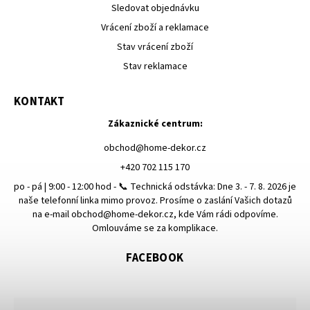
Sledovat objednávku
Vrácení zboží a reklamace
Stav vrácení zboží
Stav reklamace
KONTAKT
Zákaznické centrum:
obchod
@
home-dekor.cz
+420 702 115 170
po - pá | 9:00 - 12:00 hod - 📞 Technická odstávka: Dne 3. - 7. 8. 2026 je
naše telefonní linka mimo provoz. Prosíme o zaslání Vašich dotazů
na e-mail obchod@home-dekor.cz, kde Vám rádi odpovíme.
Omlouváme se za komplikace.
FACEBOOK