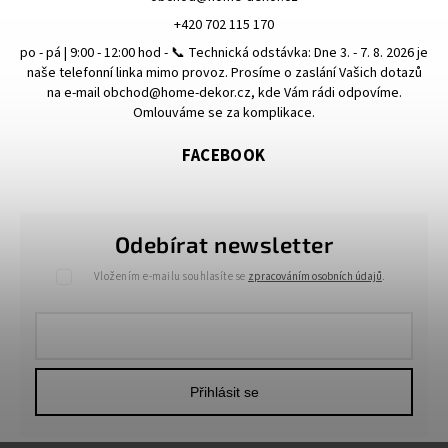
+420 702 115 170
po - pá | 9:00 - 12:00 hod - 📞 Technická odstávka: Dne 3. - 7. 8. 2026 je
naše telefonní linka mimo provoz. Prosíme o zaslání Vašich dotazů
na e-mail obchod@home-dekor.cz, kde Vám rádi odpovíme.
Omlouváme se za komplikace.
FACEBOOK
Odebírat newsletter
Vložením e-mailu souhlasíte se
zpracováním osobních údajů
.
Přihlásit se