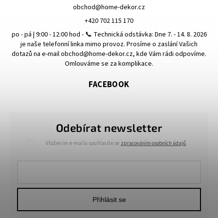
obchod
@
home-dekor.cz
+420 702 115 170
po - pá | 9:00 - 12:00 hod - 📞 Technická odstávka: Dne 7. - 14. 8. 2026
je naše telefonní linka mimo provoz. Prosíme o zaslání Vašich
dotazů na e-mail obchod@home-dekor.cz, kde Vám rádi odpovíme.
Omlouváme se za komplikace.
FACEBOOK
Odebírat newsletter
Vložením e-mailu souhlasíte se
zpracováním osobních údajů
.
Přihlásit se