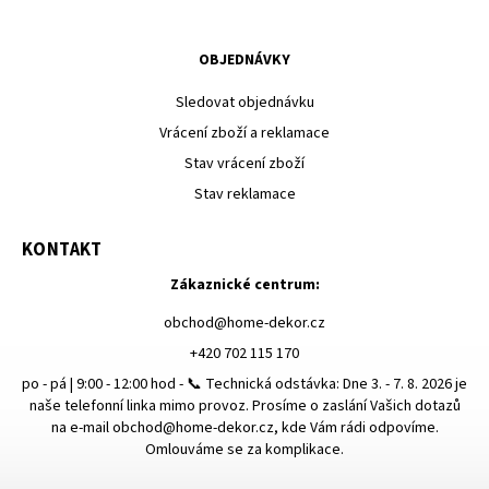
OBJEDNÁVKY
Sledovat objednávku
Vrácení zboží a reklamace
Stav vrácení zboží
Stav reklamace
KONTAKT
Zákaznické centrum:
obchod
@
home-dekor.cz
+420 702 115 170
po - pá | 9:00 - 12:00 hod - 📞 Technická odstávka: Dne 3. - 7. 8. 2026 je
naše telefonní linka mimo provoz. Prosíme o zaslání Vašich dotazů
na e-mail obchod@home-dekor.cz, kde Vám rádi odpovíme.
Omlouváme se za komplikace.