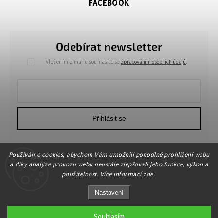
FACEBOOK
Odebírat newsletter
Vložením e-mailu souhlasíte se
zpracováním osobních údajů
.
Přihlásit se
Používáme cookies, abychom Vám umožnili pohodlné prohlížení webu
a díky analýze provozu webu neustále zlepšovali jeho funkce, výkon a
použitelnost. Více informací
zde
.
Nastavení
Copyright 2026
HOME-DEKOR.cz
. Všechna práva vyhrazena.
Upravit nastavení cookies
Souhlasím