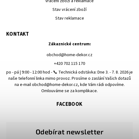
Vrácení zboží a reklamace
Stav vrácení zboží
Stav reklamace
KONTAKT
Zákaznické centrum:
obchod
@
home-dekor.cz
+420 702 115 170
po - pá | 9:00 - 12:00 hod - 📞 Technická odstávka: Dne 3. - 7. 8. 2026 je
naše telefonní linka mimo provoz. Prosíme o zaslání Vašich dotazů
na e-mail obchod@home-dekor.cz, kde Vám rádi odpovíme.
Omlouváme se za komplikace.
FACEBOOK
Odebírat newsletter