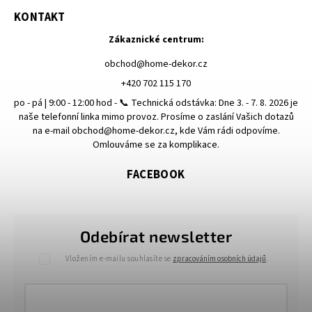
KONTAKT
Zákaznické centrum:
obchod
@
home-dekor.cz
+420 702 115 170
po - pá | 9:00 - 12:00 hod - 📞 Technická odstávka: Dne 3. - 7. 8. 2026 je
naše telefonní linka mimo provoz. Prosíme o zaslání Vašich dotazů
na e-mail obchod@home-dekor.cz, kde Vám rádi odpovíme.
Omlouváme se za komplikace.
FACEBOOK
Odebírat newsletter
Vložením e-mailu souhlasíte se
zpracováním osobních údajů
.