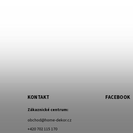
KONTAKT
FACEBOOK
Zákaznické centrum:
obchod
@
home-dekor.cz
+420 702 115 170