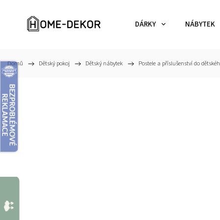
DÁRKY
NÁBYTEK
Domů
/
Dětský pokoj
/
Dětský nábytek
/
Postele a příslušenství do dětské