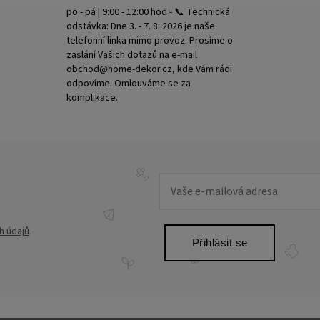
po - pá | 9:00 - 12:00 hod - 📞 Technická
odstávka: Dne 3. - 7. 8. 2026 je naše
telefonní linka mimo provoz. Prosíme o
zaslání Vašich dotazů na e-mail
obchod@home-dekor.cz, kde Vám rádi
odpovíme. Omlouváme se za
komplikace.
h údajů
.
Přihlásit se