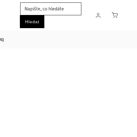
TIL
ZVÍŘATA
PRŮMYSLOVÉ ZBOŽÍ
HOBBY
Hledat
01]