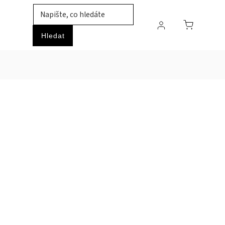
TIL
ZVÍŘATA
PRŮMYSLOVÉ ZBOŽÍ
HOBBY
Hledat