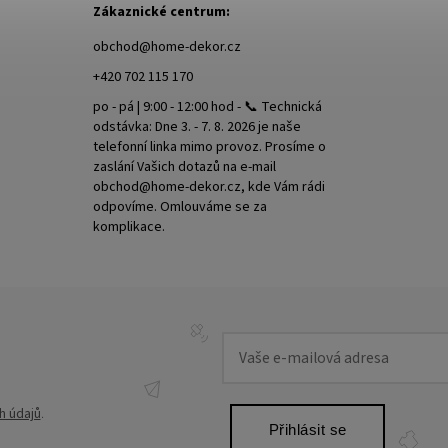
Zákaznické centrum:
obchod
@
home-dekor.cz
+420 702 115 170
po - pá | 9:00 - 12:00 hod - 📞 Technická
odstávka: Dne 3. - 7. 8. 2026 je naše
telefonní linka mimo provoz. Prosíme o
zaslání Vašich dotazů na e-mail
obchod@home-dekor.cz, kde Vám rádi
odpovíme. Omlouváme se za
komplikace.
h údajů
.
Přihlásit se