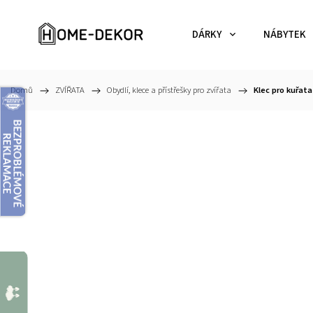
DÁRKY
NÁBYTEK
Domů
/
ZVÍŘATA
/
Obydlí, klece a přístřešky pro zvířata
/
Klec pro kuřata