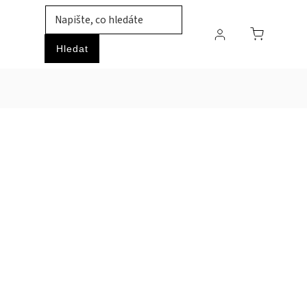
TIL
ZVÍŘATA
PRŮMYSLOVÉ ZBOŽÍ
HOBBY
Hledat