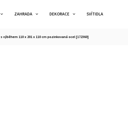
ZAHRADA
DEKORACE
SVÍTIDLA
TEX
 s výběhem 110 x 201 x 110 cm pozinkovaná ocel [172360]