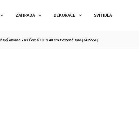
ZAHRADA
DEKORACE
SVÍTIDLA
TEX
ňský obklad 2 ks Černá 100 x 40 cm tvrzené sklo [3415551]