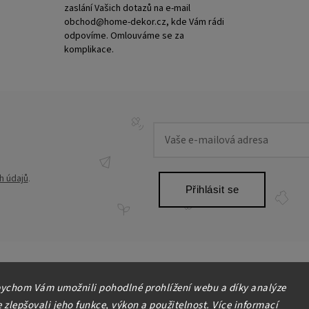
zaslání Vašich dotazů na e-mail
obchod@home-dekor.cz, kde Vám rádi
odpovíme. Omlouváme se za
komplikace.
h údajů
.
Přihlásit se
ychom Vám umožnili pohodlné prohlížení webu a díky analýze
zlepšovali jeho funkce, výkon a použitelnost. Více informací