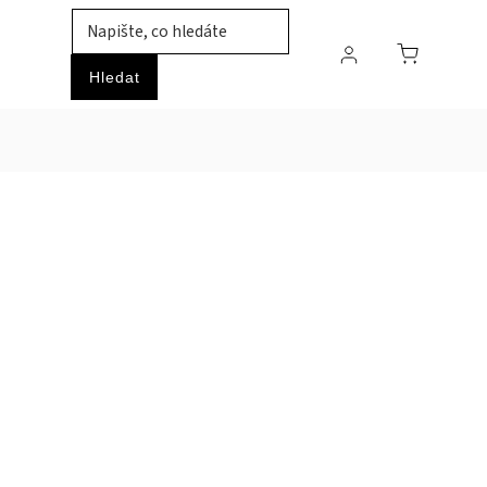
TIL
ZVÍŘATA
PRŮMYSLOVÉ ZBOŽÍ
HOBBY
Hledat