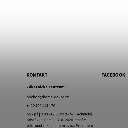
KONTAKT
FACEBOOK
Zákaznické centrum:
obchod
@
home-dekor.cz
+420 702 115 170
po - pá | 9:00 - 12:00 hod - 📞 Technická
odstávka: Dne 3. - 7. 8. 2026 je naše
telefonní linka mimo provoz. Prosíme o