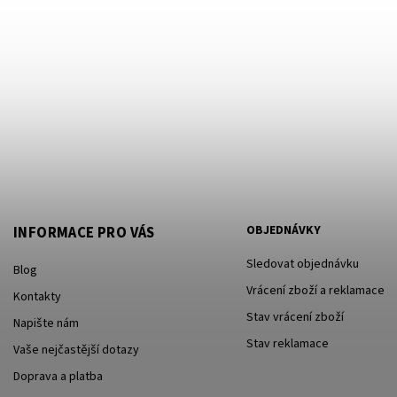
OBJEDNÁVKY
INFORMACE PRO VÁS
Sledovat objednávku
Blog
Vrácení zboží a reklamace
Kontakty
Stav vrácení zboží
Napište nám
Stav reklamace
Vaše nejčastější dotazy
Doprava a platba