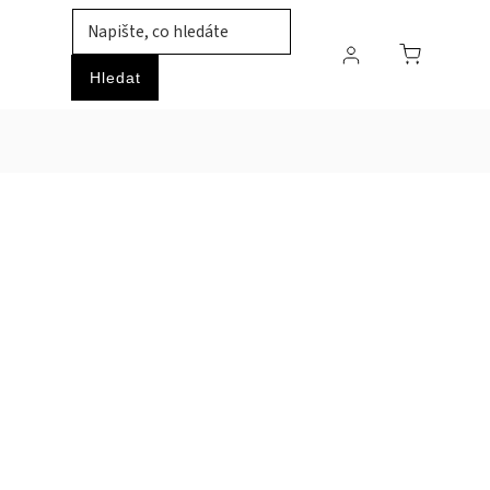
TIL
ZVÍŘATA
PRŮMYSLOVÉ ZBOŽÍ
HOBBY
Hledat