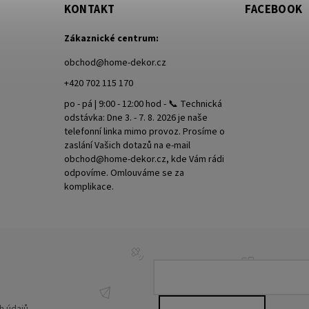
KONTAKT
FACEBOOK
Zákaznické centrum:
obchod
@
home-dekor.cz
+420 702 115 170
po - pá | 9:00 - 12:00 hod - 📞 Technická
odstávka: Dne 3. - 7. 8. 2026 je naše
telefonní linka mimo provoz. Prosíme o
zaslání Vašich dotazů na e-mail
obchod@home-dekor.cz, kde Vám rádi
odpovíme. Omlouváme se za
komplikace.