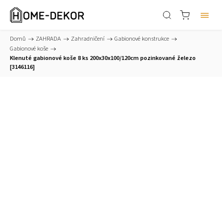
Domů
/
ZAHRADA
/
Zahradničení
/
Gabionové konstrukce
/
Gabionové koše
/
Klenuté gabionové koše 8 ks 200x30x100/120cm pozinkované železo
[3146116]