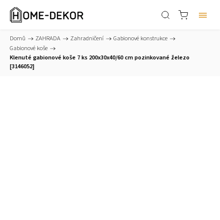
Domů
/
ZAHRADA
/
Zahradničení
/
Gabionové konstrukce
/
Gabionové koše
/
Klenuté gabionové koše 7 ks 200x30x40/60 cm pozinkované železo
[3146052]