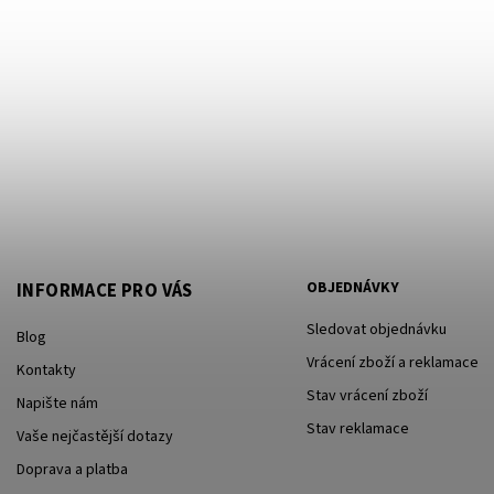
OBJEDNÁVKY
INFORMACE PRO VÁS
Sledovat objednávku
Blog
Vrácení zboží a reklamace
Kontakty
Stav vrácení zboží
Napište nám
Stav reklamace
Vaše nejčastější dotazy
Doprava a platba