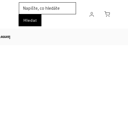
TIL
ZVÍŘATA
PRŮMYSLOVÉ ZBOŽÍ
HOBBY
Hledat
146649]