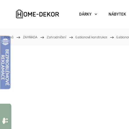
DÁRKY
NÁBYTEK
Domů
/
ZAHRADA
/
Zahradničení
/
Gabionové konstrukce
/
Gabionov