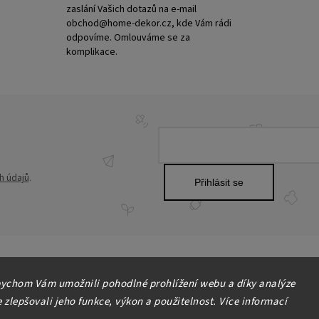
zaslání Vašich dotazů na e-mail
obchod@home-dekor.cz, kde Vám rádi
odpovíme. Omlouváme se za
komplikace.
h údajů
.
Přihlásit se
ychom Vám umožnili pohodlné prohlížení webu a díky analýze
zlepšovali jeho funkce, výkon a použitelnost. Více informací
Copyright 2026
HOME-DEKOR.cz
. Všechna práva vyhrazena.