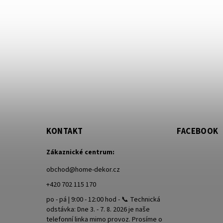
KONTAKT
FACEBOOK
Zákaznické centrum:
obchod
@
home-dekor.cz
+420 702 115 170
po - pá | 9:00 - 12:00 hod - 📞 Technická
odstávka: Dne 3. - 7. 8. 2026 je naše
telefonní linka mimo provoz. Prosíme o