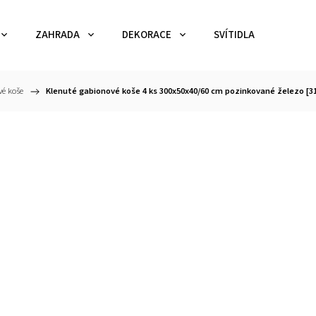
ZAHRADA
DEKORACE
SVÍTIDLA
TEX
é koše
/
Klenuté gabionové koše 4 ks 300x50x40/60 cm pozinkované železo [3