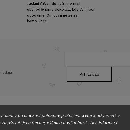
zaslání Vašich dotazů na e-mail
obchod@home-dekor.cz, kde Vám rádi
odpovíme. Omlouváme se za
komplikace.
h údajů
.
Přihlásit se
ychom Vám umožnili pohodlné prohlížení webu a díky analýze
zlepšovali jeho funkce, výkon a použitelnost. Více informací
Copyright 2026
HOME-DEKOR.cz
. Všechna práva vyhrazena.