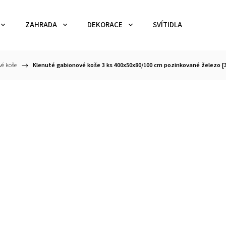
ZAHRADA
DEKORACE
SVÍTIDLA
TEX
é koše
/
Klenuté gabionové koše 3 ks 400x50x80/100 cm pozinkované železo [