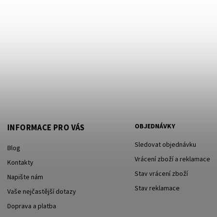
OBJEDNÁVKY
INFORMACE PRO VÁS
Sledovat objednávku
Blog
Vrácení zboží a reklamace
Kontakty
Stav vrácení zboží
Napište nám
Stav reklamace
Vaše nejčastější dotazy
Doprava a platba