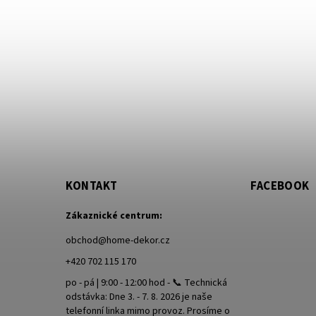
KONTAKT
FACEBOOK
Zákaznické centrum:
obchod
@
home-dekor.cz
+420 702 115 170
po - pá | 9:00 - 12:00 hod - 📞 Technická
odstávka: Dne 3. - 7. 8. 2026 je naše
telefonní linka mimo provoz. Prosíme o