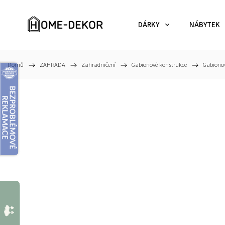
DÁRKY
NÁBYTEK
Domů
/
ZAHRADA
/
Zahradničení
/
Gabionové konstrukce
/
Gabionov