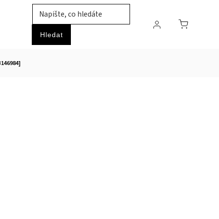
TIL
ZVÍŘATA
PRŮMYSLOVÉ ZBOŽÍ
HOBBY
Hledat
3146984]