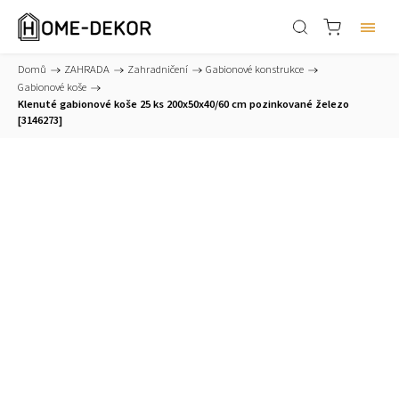
Domů
/
ZAHRADA
/
Zahradničení
/
Gabionové konstrukce
/
Gabionové koše
/
Klenuté gabionové koše 25 ks 200x50x40/60 cm pozinkované železo
[3146273]