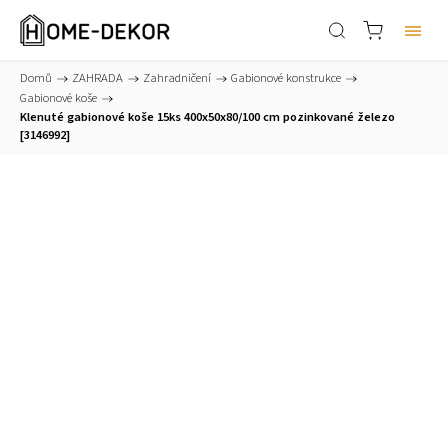
Domů
/
ZAHRADA
/
Zahradničení
/
Gabionové konstrukce
/
Gabionové koše
/
Klenuté gabionové koše 15ks 400x50x80/100 cm pozinkované železo
[3146992]