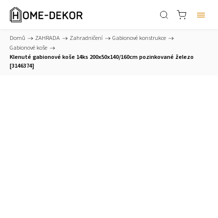
Domů
/
ZAHRADA
/
Zahradničení
/
Gabionové konstrukce
/
Gabionové koše
/
Klenuté gabionové koše 14ks 200x50x140/160cm pozinkované železo
[3146374]