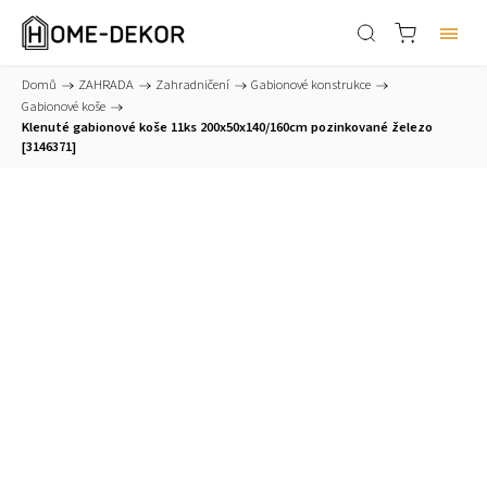
Domů
/
ZAHRADA
/
Zahradničení
/
Gabionové konstrukce
/
Gabionové koše
/
Klenuté gabionové koše 11ks 200x50x140/160cm pozinkované železo
[3146371]