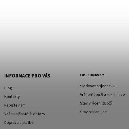
OBJEDNÁVKY
INFORMACE PRO VÁS
Sledovat objednávku
Blog
Vrácení zboží a reklamace
Kontakty
Stav vrácení zboží
Napište nám
Stav reklamace
Vaše nejčastější dotazy
Doprava a platba