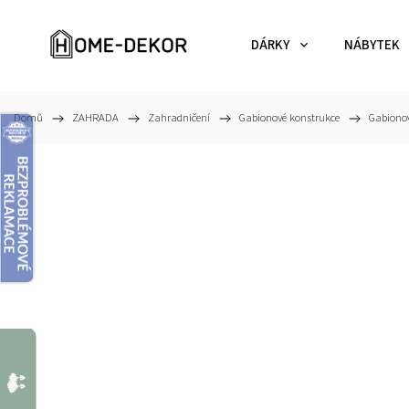
DÁRKY
NÁBYTEK
Domů
/
ZAHRADA
/
Zahradničení
/
Gabionové konstrukce
/
Gabionov