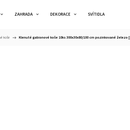
ZAHRADA
DEKORACE
SVÍTIDLA
TEX
é koše
/
Klenuté gabionové koše 10ks 300x30x80/100 cm pozinkované železo [