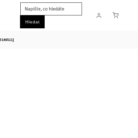
TIL
ZVÍŘATA
PRŮMYSLOVÉ ZBOŽÍ
HOBBY
Hledat
3146511]