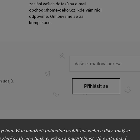
zaslání Vašich dotazů na e-mail
obchod@home-dekor.cz, kde Vám rádi
odpovíme. Omlouváme se za
komplikace.
h údajů
.
Přihlásit se
ychom Vám umožnili pohodlné prohlížení webu a díky analýze
zlepšovali jeho funkce, výkon a použitelnost. Více informací