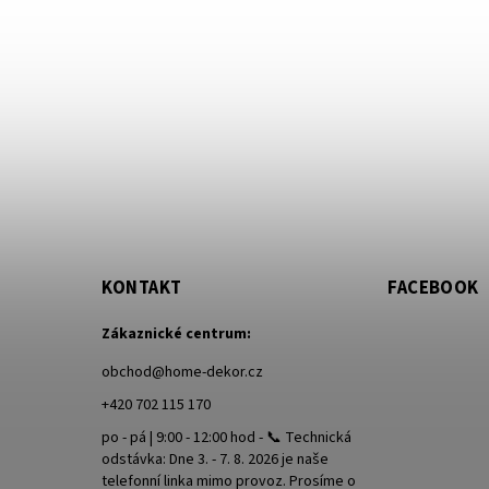
KONTAKT
FACEBOOK
Zákaznické centrum:
obchod
@
home-dekor.cz
+420 702 115 170
po - pá | 9:00 - 12:00 hod - 📞 Technická
odstávka: Dne 3. - 7. 8. 2026 je naše
telefonní linka mimo provoz. Prosíme o