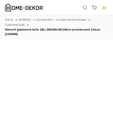
Domů
/
ZAHRADA
/
Zahradničení
/
Gabionové konstrukce
/
Gabionové koše
/
Klenuté gabionové koše 10ks 200x50x140/160cm pozinkované železo
[3145690]