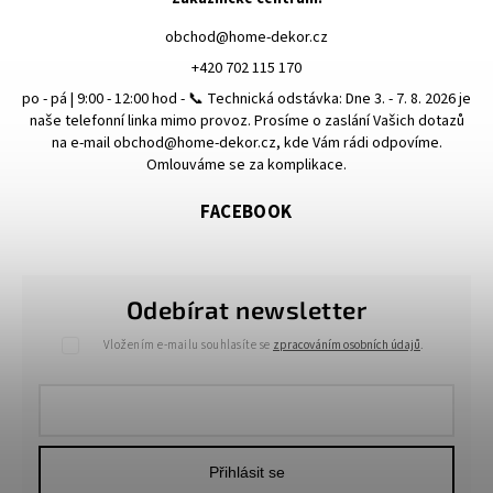
obchod
@
home-dekor.cz
+420 702 115 170
po - pá | 9:00 - 12:00 hod - 📞 Technická odstávka: Dne 3. - 7. 8. 2026 je
naše telefonní linka mimo provoz. Prosíme o zaslání Vašich dotazů
na e-mail obchod@home-dekor.cz, kde Vám rádi odpovíme.
Omlouváme se za komplikace.
FACEBOOK
Odebírat newsletter
Vložením e-mailu souhlasíte se
zpracováním osobních údajů
.
Přihlásit se