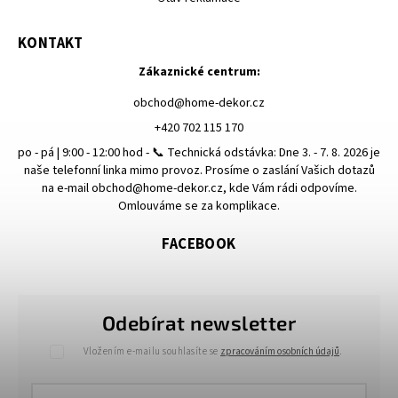
KONTAKT
Zákaznické centrum:
obchod
@
home-dekor.cz
+420 702 115 170
po - pá | 9:00 - 12:00 hod - 📞 Technická odstávka: Dne 3. - 7. 8. 2026 je
naše telefonní linka mimo provoz. Prosíme o zaslání Vašich dotazů
na e-mail obchod@home-dekor.cz, kde Vám rádi odpovíme.
Omlouváme se za komplikace.
FACEBOOK
Odebírat newsletter
Vložením e-mailu souhlasíte se
zpracováním osobních údajů
.