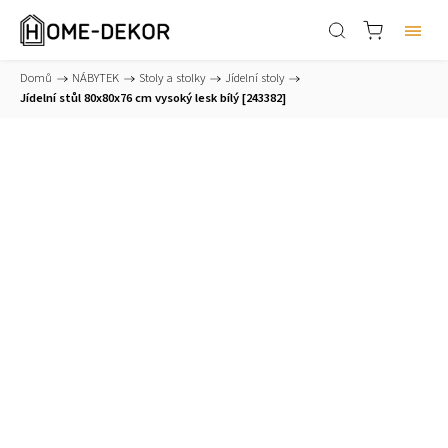
Domů
/
NÁBYTEK
/
Stoly a stolky
/
Jídelní stoly
/
Jídelní stůl 80x80x76 cm vysoký lesk bílý [243382]