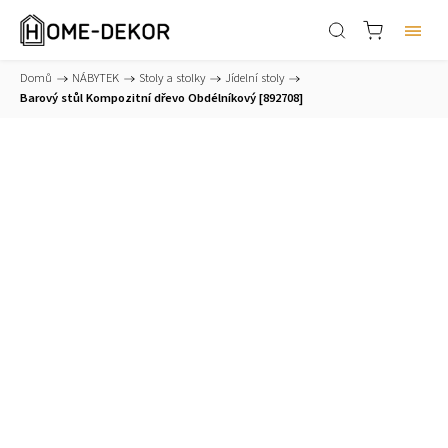
Domů
/
NÁBYTEK
/
Stoly a stolky
/
Jídelní stoly
/
Barový stůl Kompozitní dřevo Obdélníkový [892708]