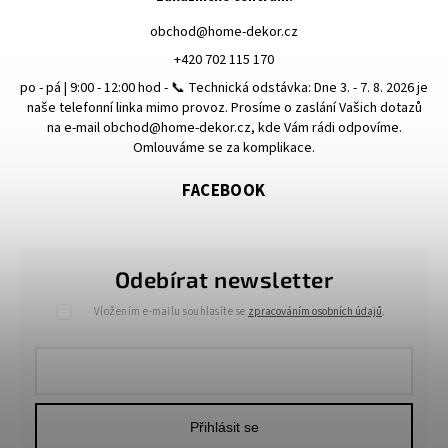
obchod
@
home-dekor.cz
+420 702 115 170
po - pá | 9:00 - 12:00 hod - 📞 Technická odstávka: Dne 3. - 7. 8. 2026 je
naše telefonní linka mimo provoz. Prosíme o zaslání Vašich dotazů
na e-mail obchod@home-dekor.cz, kde Vám rádi odpovíme.
Omlouváme se za komplikace.
FACEBOOK
Odebírat newsletter
Vložením e-mailu souhlasíte se
zpracováním osobních údajů
.
Přihlásit se