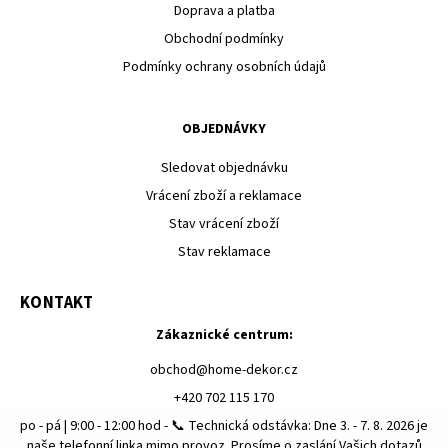
Doprava a platba
Obchodní podmínky
Podmínky ochrany osobních údajů
OBJEDNÁVKY
Sledovat objednávku
Vrácení zboží a reklamace
Stav vrácení zboží
Stav reklamace
KONTAKT
Zákaznické centrum:
obchod
@
home-dekor.cz
+420 702 115 170
po - pá | 9:00 - 12:00 hod - 📞 Technická odstávka: Dne 3. - 7. 8. 2026 je
naše telefonní linka mimo provoz. Prosíme o zaslání Vašich dotazů